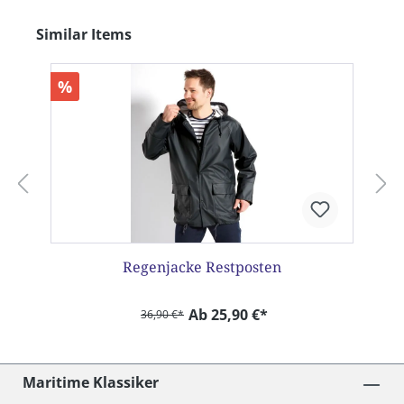
Produktgalerie überspringen
Similar Items
%
Regenjacke Restposten
Ab 25,90 €*
36,90 €*
Maritime Klassiker