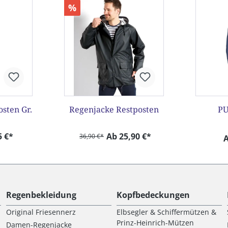
%
sten Gr.
Regenjacke Restposten
PU
5 €*
Ab 25,90 €*
36,90 €*
A
Regenbekleidung
Kopfbedeckungen
Original Friesennerz
Elbsegler & Schiffermützen &
Prinz-Heinrich-Mützen
Damen-Regenjacke