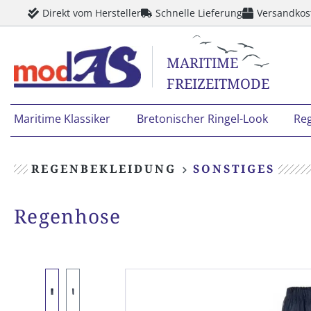
Direkt vom Hersteller
Schnelle Lieferung
Versandkos
springen
Zur Hauptnavigation springen
MARITIME
FREIZEITMODE
Maritime Klassiker
Bretonischer Ringel-Look
Re
REGENBEKLEIDUNG
SONSTIGES
Regenhose
Bildergalerie überspringen