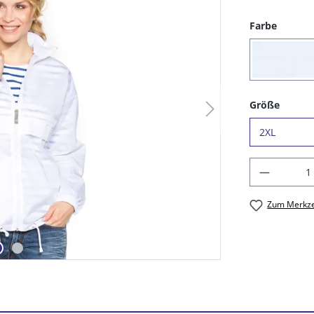
auswäh
Farbe
(01) 
auswä
Größe
Produkt
Zum Merkze