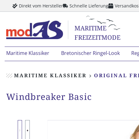
Direkt vom Hersteller
Schnelle Lieferung
Versandkos
springen
Zur Hauptnavigation springen
MARITIME
FREIZEITMODE
Maritime Klassiker
Bretonischer Ringel-Look
Re
MARITIME KLASSIKER
ORIGINAL FR
Windbreaker Basic
Bildergalerie überspringen