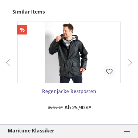
Produktgalerie überspringen
Similar Items
%
Regenjacke Restposten
Ab 25,90 €*
36,90 €*
Maritime Klassiker