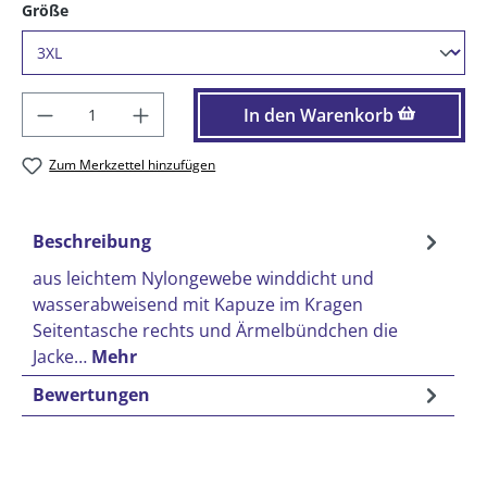
auswählen
Größe
Produkt Anzahl: Gib den gewünschten Wer
In den Warenkorb
Zum Merkzettel hinzufügen
Beschreibung
aus leichtem Nylongewebe winddicht und
wasserabweisend mit Kapuze im Kragen
Seitentasche rechts und Ärmelbündchen die
Jacke…
Mehr
Bewertungen