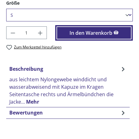
auswählen
Größe
Produkt Anzahl: Gib den gewünschten Wer
In den Warenkorb
Zum Merkzettel hinzufügen
Beschreibung
aus leichtem Nylongewebe winddicht und
wasserabweisend mit Kapuze im Kragen
Seitentasche rechts und Ärmelbündchen die
Jacke…
Mehr
Bewertungen