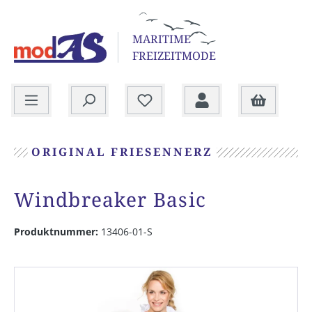
alt springen
MARITIME
FREIZEITMODE
Warenkorb
ORIGINAL FRIESENNERZ
Windbreaker Basic
Produktnummer:
13406-01-S
Bildergalerie überspringen