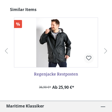
Produktgalerie überspringen
Similar Items
%
Regenjacke Restposten
Ab 25,90 €*
36,90 €*
Maritime Klassiker