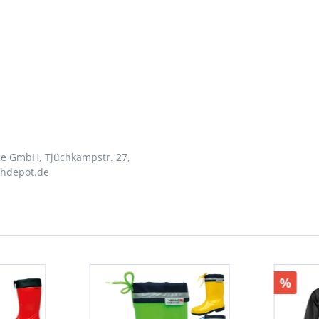
ce GmbH, Tjüchkampstr. 27,
uhdepot.de
%