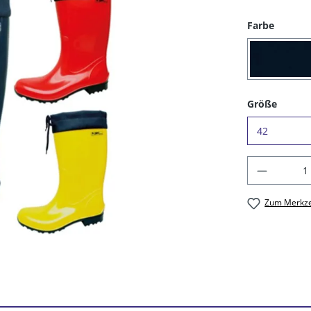
auswäh
Farbe
(16) 
auswä
Größe
Produkt
Zum Merkze