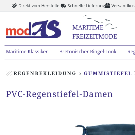
Direkt vom Hersteller
Schnelle Lieferung
Versandkos
springen
Zur Hauptnavigation springen
MARITIME
FREIZEITMODE
Maritime Klassiker
Bretonischer Ringel-Look
Re
REGENBEKLEIDUNG
GUMMISTIEFEL
PVC-Regenstiefel-Damen
Bildergalerie überspringen