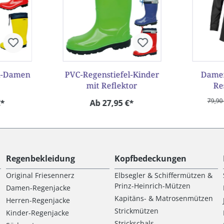
l-Damen
PVC-Regenstiefel-Kinder
Dame
mit Reflektor
Re
S
79,90
€*
Ab 27,95 €*
Regenbekleidung
Kopfbedeckungen
Original Friesennerz
Elbsegler & Schiffermützen &
Prinz-Heinrich-Mützen
Damen-Regenjacke
Kapitäns- & Matrosenmützen
Herren-Regenjacke
Strickmützen
Kinder-Regenjacke
Strickschals