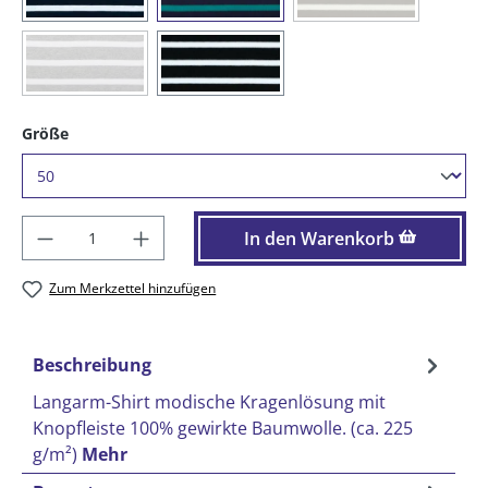
(Diese Option ist zurzeit nicht verfügbar.)
(91) graumelange / weiß
(99) schwarz / weiß
auswählen
Größe
Produkt Anzahl: Gib den gewünschten Wer
In den Warenkorb
Zum Merkzettel hinzufügen
Beschreibung
Langarm-Shirt modische Kragenlösung mit
Knopfleiste 100% gewirkte Baumwolle. (ca. 225
g/m²)
Mehr