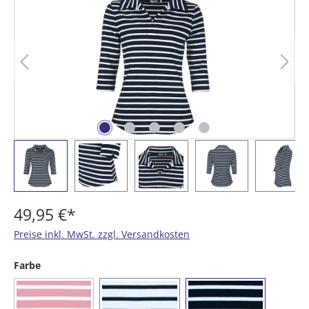
49,95 €*
Preise inkl. MwSt. zzgl. Versandkosten
auswählen
Farbe
(Diese Option ist zurzeit nicht verfügbar.)
(02) rot / weiß
(04) weiß / blau
(05) blau / weiß