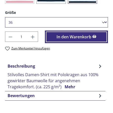
auswählen
Größe
Produkt Anzahl: Gib den gewünschten Wer
In den Warenkorb
Zum Merkzettel hinzufügen
Beschreibung
Stilvolles Damen-Shirt mit Polokragen aus 100%
gewirkter Baumwolle für angenehmen
Tragekomfort. (ca. 225 g/m²)
Mehr
Bewertungen