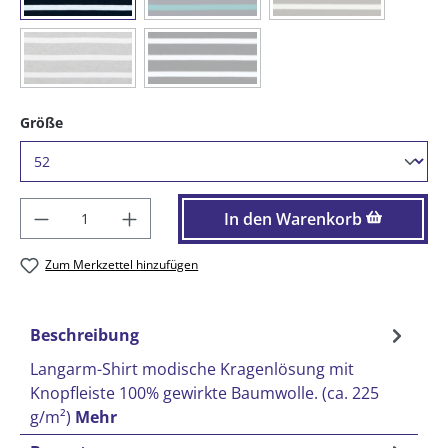
(Diese Option ist zurzeit nicht verfügbar.)
(Diese Option ist zurzeit nicht verfügbar.)
(91) graumelange / weiß
(99) schwarz / weiß
auswählen
Größe
Produkt Anzahl: Gib den gewünschten Wer
In den Warenkorb
Zum Merkzettel hinzufügen
Beschreibung
Langarm-Shirt modische Kragenlösung mit
Knopfleiste 100% gewirkte Baumwolle. (ca. 225
g/m²)
Mehr