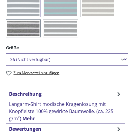
(Diese Option ist zurzeit nicht verfügbar.)
(Diese Option ist zurzeit nicht verfügbar.)
(Diese Option ist zurze
(05) blau / weiß
(06) blau / smaragd
(39) taupe / natur
(Diese Option ist zurzeit nicht verfügbar.)
(91) graumelange / weiß
(99) schwarz / weiß
auswählen
Größe
Zum Merkzettel hinzufügen
Beschreibung
Langarm-Shirt modische Kragenlösung mit
Knopfleiste 100% gewirkte Baumwolle. (ca. 225
g/m²)
Mehr
Bewertungen