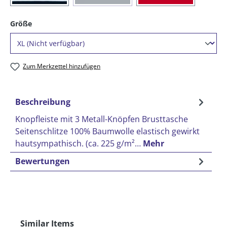
auswählen
Größe
Zum Merkzettel hinzufügen
Beschreibung
Knopfleiste mit 3 Metall-Knöpfen Brusttasche
Seitenschlitze 100% Baumwolle elastisch gewirkt
hautsympathisch. (ca. 225 g/m²…
Mehr
Bewertungen
Produktgalerie überspringen
Similar Items