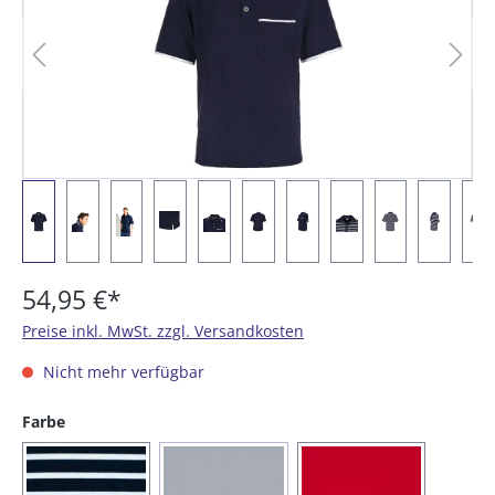
54,95 €*
Preise inkl. MwSt. zzgl. Versandkosten
Nicht mehr verfügbar
auswählen
Farbe
(Diese Option ist zurzeit nicht verfügbar.)
(05) blau / weiß
(16) blau
(20) rot