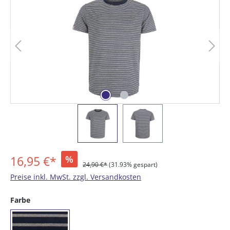
16,95 €*
%
24,90 €*
(31.93% gespart)
Preise inkl. MwSt. zzgl. Versandkosten
auswählen
Farbe
(56) blau / graumelange