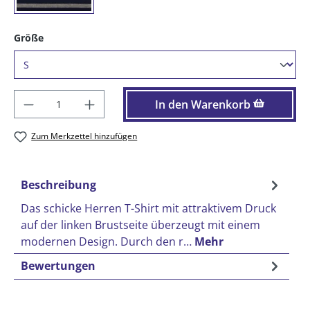
auswählen
Größe
Produkt Anzahl: Gib den gewünschten Wer
In den Warenkorb
Zum Merkzettel hinzufügen
Beschreibung
Das schicke Herren T-Shirt mit attraktivem Druck
auf der linken Brustseite überzeugt mit einem
modernen Design. Durch den r…
Mehr
Bewertungen