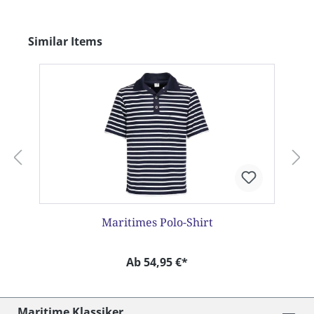
Produktgalerie überspringen
Similar Items
Maritimes Polo-Shirt
Ab 54,95 €*
Maritime Klassiker