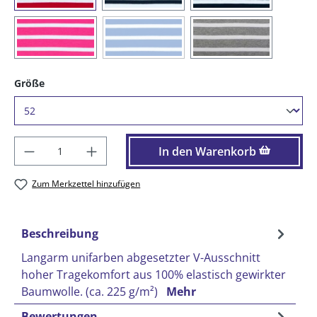
(Diese Option ist zurzeit nicht verfügbar.)
(26) magnolia / weiß
(73) royal / weiß
(91) grau-melange
auswählen
Größe
Produkt Anzahl: Gib den gewünschten Wer
In den Warenkorb
Zum Merkzettel hinzufügen
Beschreibung
Langarm unifarben abgesetzter V-Ausschnitt
hoher Tragekomfort aus 100% elastisch gewirkter
Baumwolle. (ca. 225 g/m²)
Mehr
Bewertungen