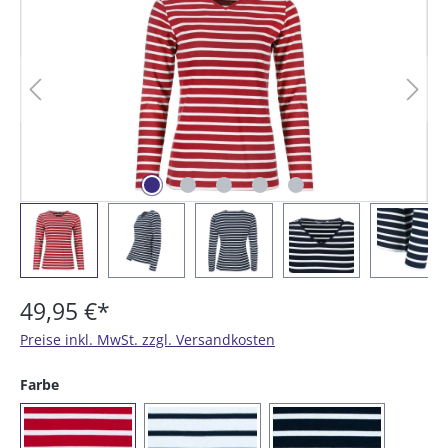
49,95 €*
Preise inkl. MwSt. zzgl. Versandkosten
auswählen
Farbe
(02) rot / weiß
(04) weiß / blau
(05) blau / weiß