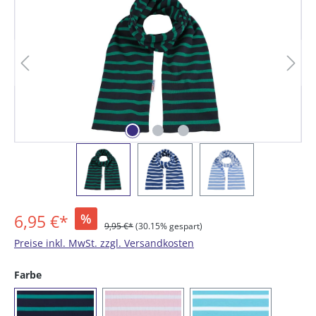
6,95 €*
%
9,95 €*
(30.15% gespart)
Preise inkl. MwSt. zzgl. Versandkosten
auswählen
Farbe
(06) blau / smaragd
(14) rosa / weiß
(18) aqua / weiß