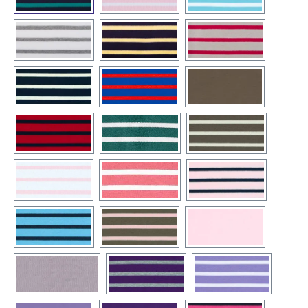
(19) weiß / graumelange
(22) blau / citrus
(23) natur / rot
(25) blau / natur
(27) royal / rot
(30) uni-taupe
(31) rot / blau
(32) petrol / weiß
(39) taupe / natur
(41) weiß / rosa
(42) altrosa / weiß
(45) rosa / blau
(47) azur / blau
(49) taupe / rosa
(40) rosa
(50) uni-grau
(51) lila / grau
(52) flieder / wei