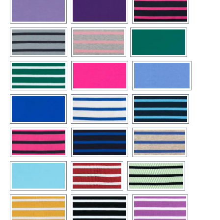
(54) flieder
(55) uni-lila
(57) blau / magnol
(58) grau / anthrazit
(59) grau-melange / koralle
(61) uni-smaragd
(63) smaragd / weiß
(66) uni-magnolia
(70) uni-mittelbla
(71) royal
(72) weiß / royal
(74) blau / azur
(75) magnolia / blau
(76) blau / royal
(79) grau-melange 
(80) aqua
(82) rotmelange / weiß
(86) lindgrün / blau
(96) safran / weiß
(99) schwarz / weiß
(100) fuchsia / wei