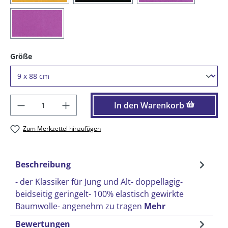
(150) fuchsia
auswählen
Größe
Produkt Anzahl: Gib den gewünschten Wer
In den Warenkorb
Zum Merkzettel hinzufügen
Beschreibung
- der Klassiker für Jung und Alt- doppellagig-
beidseitig geringelt- 100% elastisch gewirkte
Baumwolle- angenehm zu tragen
Mehr
Bewertungen