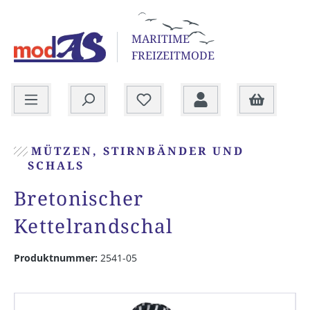
alt springen
MARITIME
FREIZEITMODE
Warenkorb
MÜTZEN, STIRNBÄNDER UND
SCHALS
Bretonischer
Kettelrandschal
Produktnummer:
2541-05
Bildergalerie überspringen