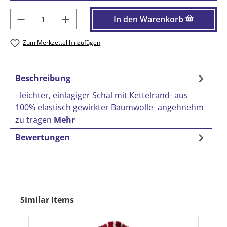
Produkt Anzahl: Gib den gewünschten Wer
In den Warenkorb
Zum Merkzettel hinzufügen
Beschreibung
- leichter, einlagiger Schal mit Kettelrand- aus
100% elastisch gewirkter Baumwolle- angehnehm
zu tragen
Mehr
Bewertungen
Produktgalerie überspringen
Similar Items