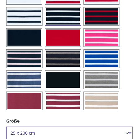
(04) weiß / blau
(05) blau / weiß
(13) blau / rot
(16) blau
(20) rot
(26) magnolia / we
(43) blau / rosa
(56) blau / graumelange
(73) royal / weiß
(85) blaumelange / weiß
(90) schwarz
(91) grau-melange
(93) uni-vino
(97) vino / weiß
(98) sand / weiß
auswählen
Größe