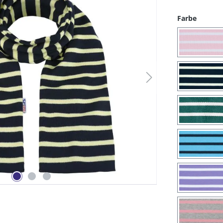
auswäh
Farbe
(14) 
(25) 
(32) 
(47) 
(52) 
(59) 