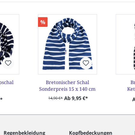
%
pschal
Bretonischer Schal
B
Sonderpreis 15 x 140 cm
Ket
Ab 9,95 €*
14,90 €*
€*
A
Regenbekleidung
Kopfbedeckungen