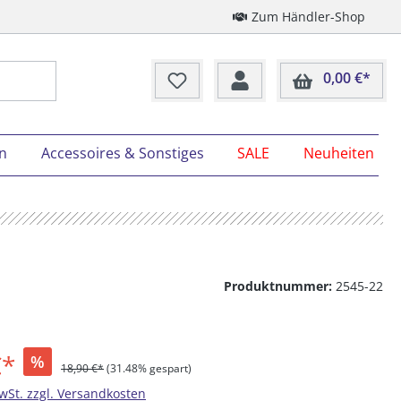
Zum Händler-Shop
0,00 €*
Ware
on
Accessoires & Sonstiges
SALE
Neuheiten
Produktnummer:
2545-22
€*
%
18,90 €*
(31.48% gespart)
MwSt. zzgl. Versandkosten