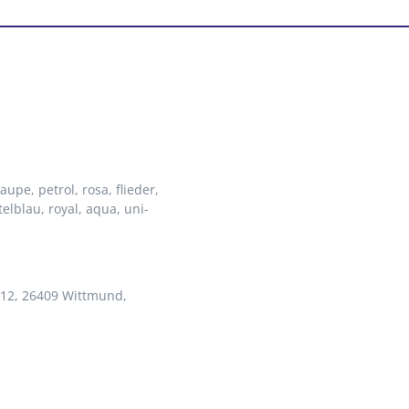
 taupe
, petrol
, rosa
, flieder
,
ttelblau
, royal
, aqua
, uni-
 12, 26409 Wittmund,