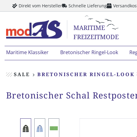
Direkt vom Hersteller
Schnelle Lieferung
Versandkos
springen
Zur Hauptnavigation springen
MARITIME
FREIZEITMODE
Maritime Klassiker
Bretonischer Ringel-Look
Re
SALE
BRETONISCHER RINGEL-LOOK
Bretonischer Schal Restposte
Bildergalerie überspringen