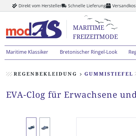
Direkt vom Hersteller
Schnelle Lieferung
Versandkos
springen
Zur Hauptnavigation springen
MARITIME
FREIZEITMODE
Maritime Klassiker
Bretonischer Ringel-Look
Re
REGENBEKLEIDUNG
GUMMISTIEFEL
EVA-Clog für Erwachsene un
Bildergalerie überspringen