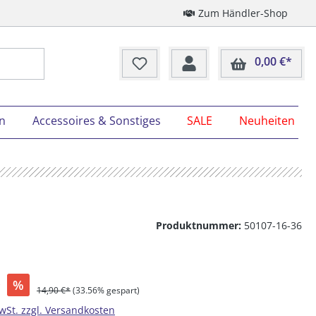
Zum Händler-Shop
0,00 €*
Ware
on
Accessoires & Sonstiges
SALE
Neuheiten
Produktnummer:
50107-16-36
*
%
14,90 €*
(33.56% gespart)
MwSt. zzgl. Versandkosten