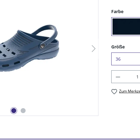
auswäh
Farbe
(16) 
auswä
Größe
Produkt
Zum Merkze