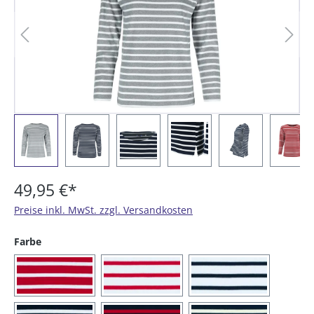
49,95 €*
Preise inkl. MwSt. zzgl. Versandkosten
auswählen
Farbe
(02) rot / weiß
(03) weiß / rot
(04) weiß / blau