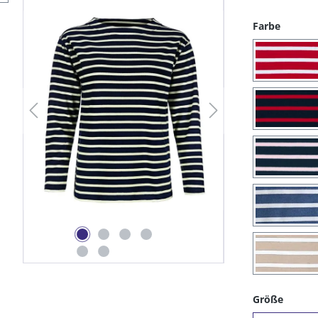
auswäh
Farbe
(02) 
(13) 
(43) 
(85) 
(98) 
auswä
Größe