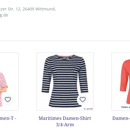
zer Str. 12, 26409 Wittmund,
g.de
men-T -
Maritimes Damen-Shirt
Damen-"
3/4-Arm