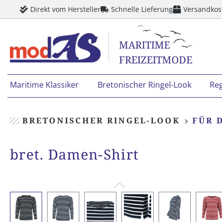
Direkt vom Hersteller
Schnelle Lieferung
Versandkos
springen
Zur Hauptnavigation springen
MARITIME
FREIZEITMODE
Maritime Klassiker
Bretonischer Ringel-Look
Re
BRETONISCHER RINGEL-LOOK
FÜR 
bret. Damen-Shirt
Bildergalerie überspringen