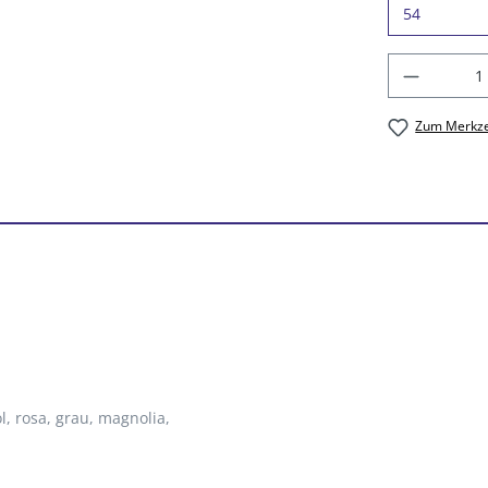
Produkt
Zum Merkze
l
, rosa
, grau
, magnolia
,