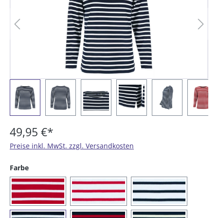
49,95 €*
Preise inkl. MwSt. zzgl. Versandkosten
auswählen
Farbe
(02) rot / weiß
(03) weiß / rot
(04) weiß / blau