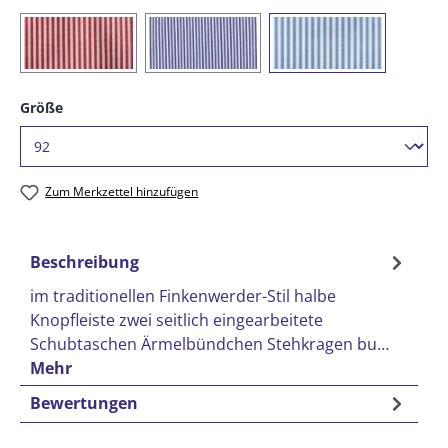
(023) rot/weiß gestreift
(054) marine / weiß gestreift
(073) azur/weiß ge
auswählen
Größe
Zum Merkzettel hinzufügen
Beschreibung
im traditionellen Finkenwerder-Stil halbe
Knopfleiste zwei seitlich eingearbeitete
Schubtaschen Ärmelbündchen Stehkragen bu…
Mehr
Bewertungen