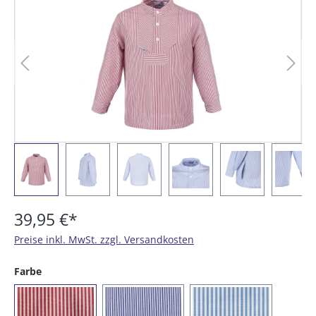
39,95 €*
Preise inkl. MwSt. zzgl. Versandkosten
auswählen
Farbe
(023) rot/weiß gestreift
(054) marine / weiß gestreift
(073) azur/weiß ge