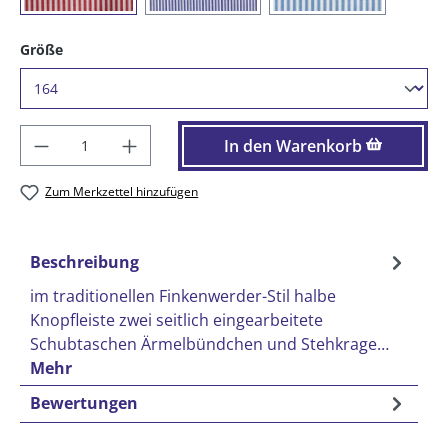
auswählen
Größe
Produkt Anzahl: Gib den gewünschten Wer
In den Warenkorb
Zum Merkzettel hinzufügen
Beschreibung
im traditionellen Finkenwerder-Stil halbe
Knopfleiste zwei seitlich eingearbeitete
Schubtaschen Ärmelbündchen und Stehkrage…
Mehr
Bewertungen