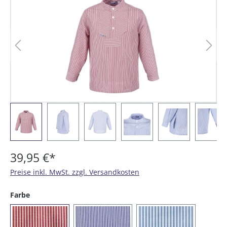
39,95 €*
Preise inkl. MwSt. zzgl. Versandkosten
auswählen
Farbe
(023) rot/weiß gestreift
(054) marine / weiß gestreift
(073) azur/weiß ge