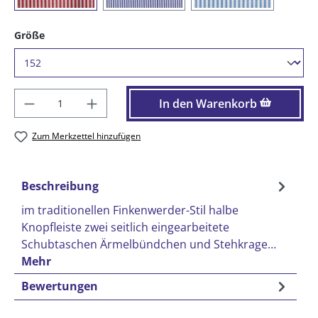
auswählen
Größe
Produkt Anzahl: Gib den gewünschten Wer
In den Warenkorb
Zum Merkzettel hinzufügen
Beschreibung
im traditionellen Finkenwerder-Stil halbe
Knopfleiste zwei seitlich eingearbeitete
Schubtaschen Ärmelbündchen und Stehkrage…
Mehr
Bewertungen