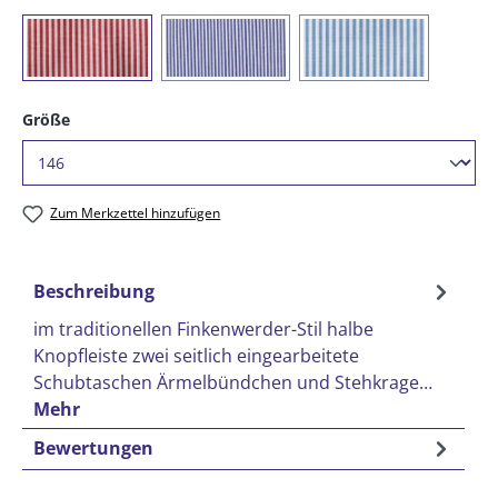
(023) rot/weiß gestreift
(054) marine / weiß gestreift
(073) azur/weiß ge
auswählen
Größe
Zum Merkzettel hinzufügen
Beschreibung
im traditionellen Finkenwerder-Stil halbe
Knopfleiste zwei seitlich eingearbeitete
Schubtaschen Ärmelbündchen und Stehkrage…
Mehr
Bewertungen