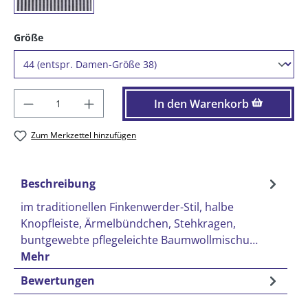
auswählen
Größe
Produkt Anzahl: Gib den gewünschten Wer
In den Warenkorb
Zum Merkzettel hinzufügen
Beschreibung
im traditionellen Finkenwerder-Stil, halbe
Knopfleiste, Ärmelbündchen, Stehkragen,
buntgewebte pflegeleichte Baumwollmischu…
Mehr
Bewertungen