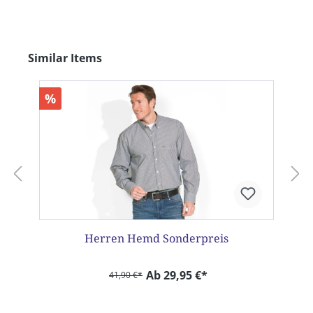
Produktgalerie überspringen
Similar Items
%
Herren Hemd Sonderpreis
Ab 29,95 €*
41,90 €*