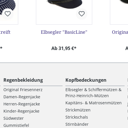
treift
Elbsegler "BasicLine"
Origina
€*
Ab 31,95 €*
A
Regenbekleidung
Kopfbedeckungen
Original Friesennerz
Elbsegler & Schiffermützen &
Prinz-Heinrich-Mützen
Damen-Regenjacke
Kapitäns- & Matrosenmützen
Herren-Regenjacke
Strickmützen
Kinder-Regenjacke
Strickschals
Südwester
Stirnbänder
Gummistiefel