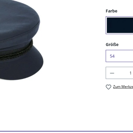
auswäh
Farbe
(16) 
auswä
Größe
Produkt
Zum Merkze