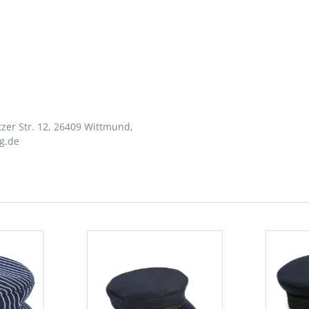
zer Str. 12, 26409 Wittmund,
g.de