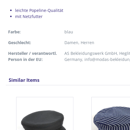
leichte Popeline-Qualität
mit Netzfutter
Farbe:
blau
Geschlecht:
Damen
, Herren
Hersteller / verantwortl.
AS Bekleidungswerk GmbH, Heglit
Person in der EU:
Germany, info@modas-bekleidun
Similar Items
Produktgalerie überspringen