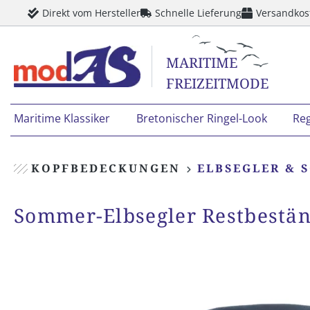
Direkt vom Hersteller
Schnelle Lieferung
Versandkos
springen
Zur Hauptnavigation springen
MARITIME
FREIZEITMODE
Maritime Klassiker
Bretonischer Ringel-Look
Re
KOPFBEDECKUNGEN
ELBSEGLER & 
Sommer-Elbsegler Restbestä
Bildergalerie überspringen