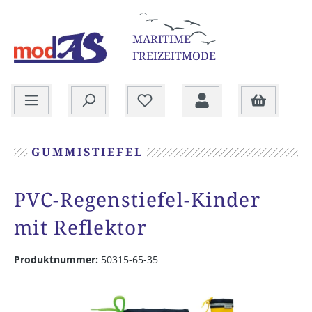
alt springen
MARITIME
FREIZEITMODE
Warenkorb
GUMMISTIEFEL
PVC-Regenstiefel-Kinder
mit Reflektor
Produktnummer:
50315-65-35
Bildergalerie überspringen