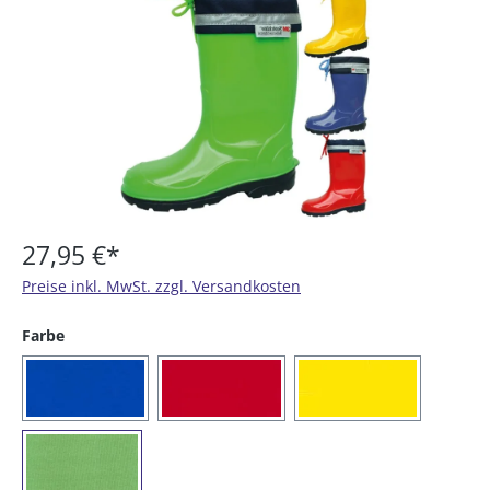
27,95 €*
Preise inkl. MwSt. zzgl. Versandkosten
auswählen
Farbe
(16) royalblau
(20) rot
(21) gelb
(65) grün