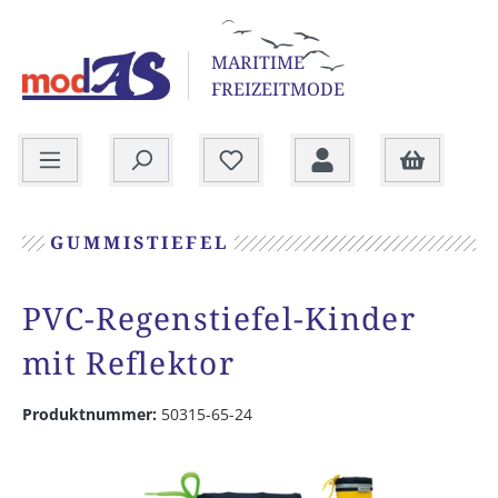
alt springen
MARITIME
FREIZEITMODE
Warenkorb
GUMMISTIEFEL
PVC-Regenstiefel-Kinder
mit Reflektor
Produktnummer:
50315-65-24
Bildergalerie überspringen