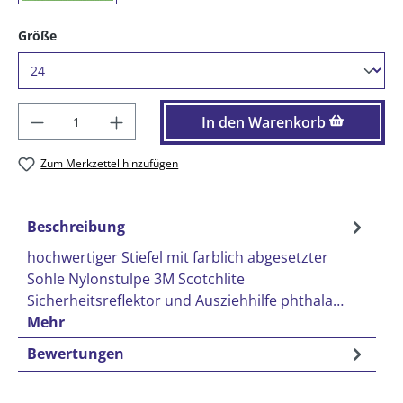
auswählen
Größe
Produkt Anzahl: Gib den gewünschten Wer
In den Warenkorb
Zum Merkzettel hinzufügen
Beschreibung
hochwertiger Stiefel mit farblich abgesetzter
Sohle Nylonstulpe 3M Scotchlite
Sicherheitsreflektor und Ausziehhilfe phthala…
Mehr
Bewertungen