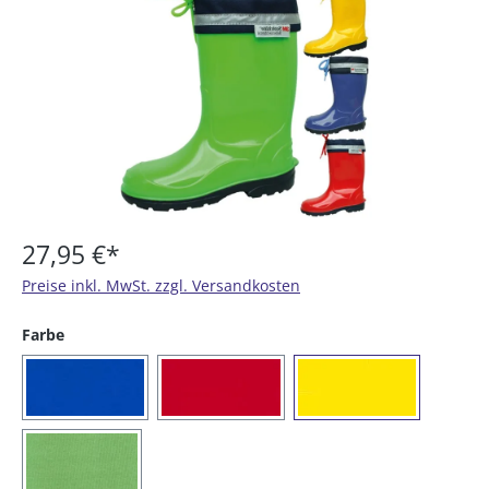
27,95 €*
Preise inkl. MwSt. zzgl. Versandkosten
auswählen
Farbe
(16) royalblau
(20) rot
(21) gelb
(65) grün