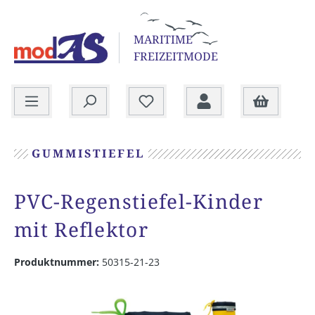
alt springen
MARITIME
FREIZEITMODE
Warenkorb
GUMMISTIEFEL
PVC-Regenstiefel-Kinder
mit Reflektor
Produktnummer:
50315-21-23
Bildergalerie überspringen