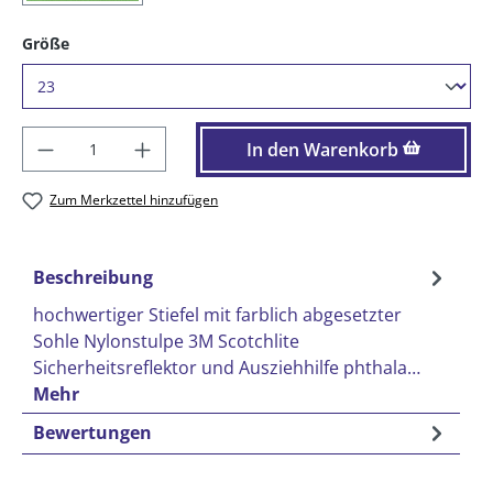
auswählen
Größe
Produkt Anzahl: Gib den gewünschten Wer
In den Warenkorb
Zum Merkzettel hinzufügen
Beschreibung
hochwertiger Stiefel mit farblich abgesetzter
Sohle Nylonstulpe 3M Scotchlite
Sicherheitsreflektor und Ausziehhilfe phthala…
Mehr
Bewertungen