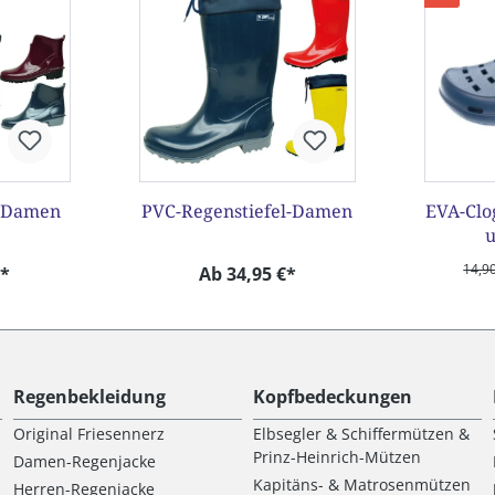
l-Damen
PVC-Regenstiefel-Damen
EVA-Clo
u
14,9
€*
Ab 34,95 €*
Regenbekleidung
Kopfbedeckungen
Original Friesennerz
Elbsegler & Schiffermützen &
Prinz-Heinrich-Mützen
Damen-Regenjacke
Kapitäns- & Matrosenmützen
Herren-Regenjacke