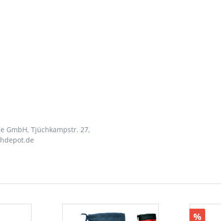
ce GmbH, Tjüchkampstr. 27,
uhdepot.de
%