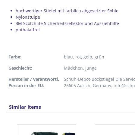
hochwertiger Stiefel mit farblich abgesetzter Sohle
Nylonstulpe
3M Scotchlite Sicherheitsreflektor und Ausziehhilfe
phthalatfrei
Farbe:
blau
, rot
, gelb
, grün
Geschlecht:
Mädchen
, Junge
Hersteller / verantwortl.
Schuh-Depot-Bockstiegel Die Servi
Person in der EU:
26605 Aurich, Germany, info@sch
Similar Items
Produktgalerie überspringen