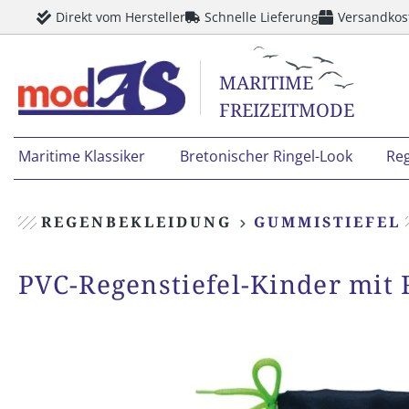
Direkt vom Hersteller
Schnelle Lieferung
Versandkos
springen
Zur Hauptnavigation springen
MARITIME
FREIZEITMODE
Maritime Klassiker
Bretonischer Ringel-Look
Re
REGENBEKLEIDUNG
GUMMISTIEFEL
PVC-Regenstiefel-Kinder mit 
Bildergalerie überspringen