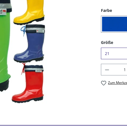
auswäh
Farbe
(16) 
auswä
Größe
Produkt
Zum Merkze