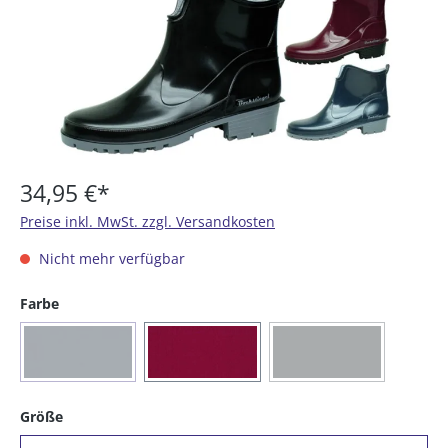
34,95 €*
Preise inkl. MwSt. zzgl. Versandkosten
Nicht mehr verfügbar
auswählen
Farbe
(Diese Option ist zurzeit nicht verfügbar.)
(Diese Option ist zurze
(16) blau
(20) bordeaux
(90) schwarz
auswählen
Größe