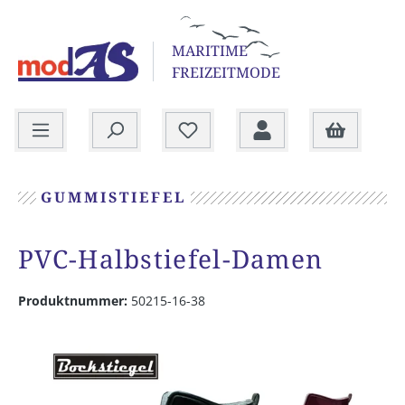
alt springen
MARITIME
FREIZEITMODE
Warenkorb
GUMMISTIEFEL
PVC-Halbstiefel-Damen
Produktnummer:
50215-16-38
Bildergalerie überspringen