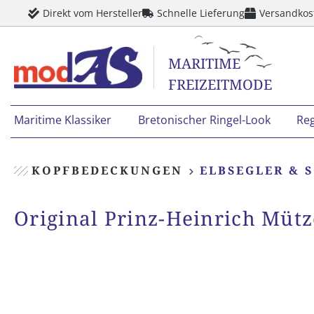
Direkt vom Hersteller
Schnelle Lieferung
Versandkos
springen
Zur Hauptnavigation springen
MARITIME
FREIZEITMODE
Maritime Klassiker
Bretonischer Ringel-Look
Re
KOPFBEDECKUNGEN
ELBSEGLER & 
Original Prinz-Heinrich Mütz
Bildergalerie überspringen