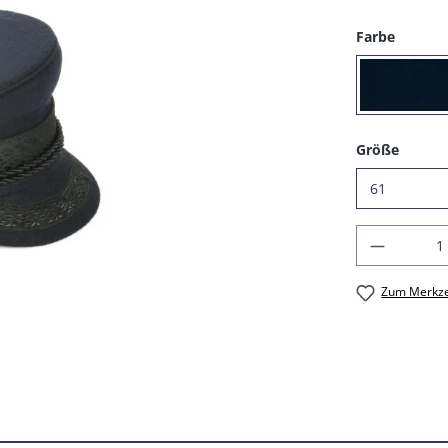
auswäh
Farbe
(16) 
auswä
Größe
Produkt
Zum Merkze