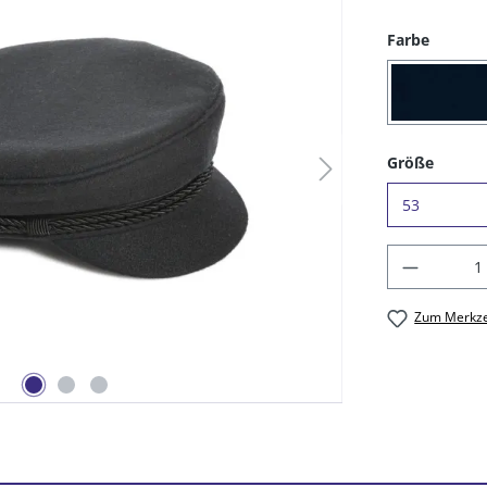
auswäh
Farbe
(16) 
auswä
Größe
Produkt
Zum Merkze