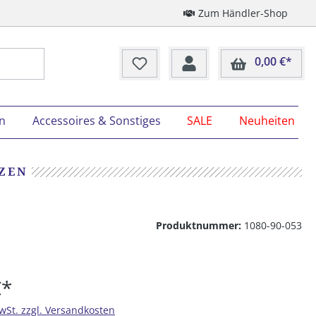
Zum Händler-Shop
0,00 €*
Ware
on
Accessoires & Sonstiges
SALE
Neuheiten
TZEN
Produktnummer:
1080-90-053
€*
MwSt. zzgl. Versandkosten