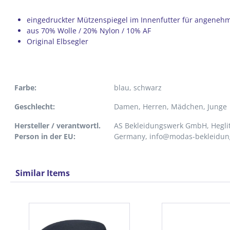
eingedruckter Mützenspiegel im Innenfutter für angeneh
aus 70% Wolle / 20% Nylon / 10% AF
Original Elbsegler
Farbe:
blau
, schwarz
Geschlecht:
Damen
, Herren
, Mädchen
, Junge
Hersteller / verantwortl.
AS Bekleidungswerk GmbH, Heglit
Person in der EU:
Germany, info@modas-bekleidun
Similar Items
Produktgalerie überspringen