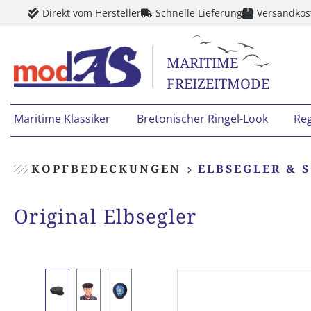
Direkt vom Hersteller
Schnelle Lieferung
Versandkos
springen
Zur Hauptnavigation springen
MARITIME
FREIZEITMODE
Maritime Klassiker
Bretonischer Ringel-Look
Re
KOPFBEDECKUNGEN
ELBSEGLER & 
Original Elbsegler
Bildergalerie überspringen