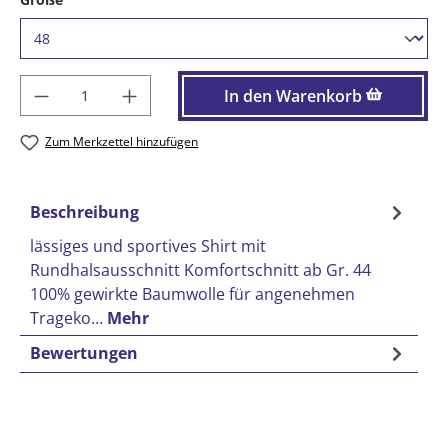
Produkt Anzahl: Gib den gewünschten Wer
In den Warenkorb
Zum Merkzettel hinzufügen
Beschreibung
lässiges und sportives Shirt mit
Rundhalsausschnitt Komfortschnitt ab Gr. 44
100% gewirkte Baumwolle für angenehmen
Trageko…
Mehr
Bewertungen