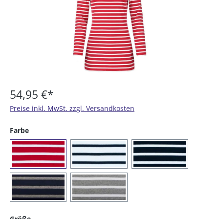
54,95 €*
Preise inkl. MwSt. zzgl. Versandkosten
auswählen
Farbe
(02) rot / weiß
(04) weiß / blau
(05) blau / weiß
(56) blau / graumelange
(91) graumelange / weiß
auswählen
Größe