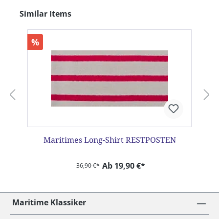
Produktgalerie überspringen
Similar Items
%
Maritimes Long-Shirt RESTPOSTEN
Ab 19,90 €*
36,90 €*
Maritime Klassiker