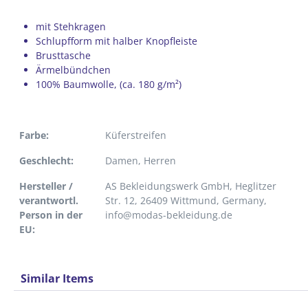
mit Stehkragen
Schlupfform mit halber Knopfleiste
Brusttasche
Ärmelbündchen
100% Baumwolle, (ca. 180 g/m²)
Farbe:
Küferstreifen
Geschlecht:
Damen
, Herren
Hersteller /
AS Bekleidungswerk GmbH, Heglitzer
verantwortl.
Str. 12, 26409 Wittmund, Germany,
Person in der
info@modas-bekleidung.de
EU:
Similar Items