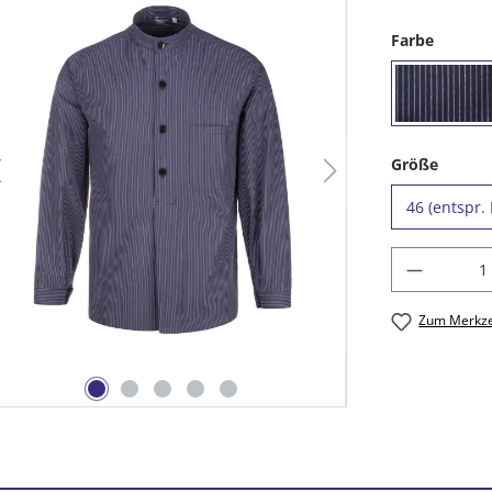
auswäh
Farbe
(09) 
auswä
Größe
Produkt
Zum Merkze