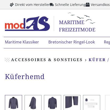
Direkt vom Hersteller
Schnelle Lieferung
Versandkos
springen
Zur Hauptnavigation springen
MARITIME
FREIZEITMODE
Maritime Klassiker
Bretonischer Ringel-Look
Re
ACCESSOIRES & SONSTIGES
KÜFER /
Küferhemd
Bildergalerie überspringen