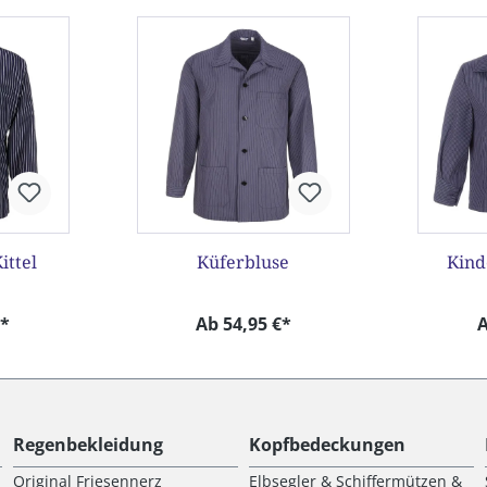
ttel
Küferbluse
Kind
€*
Ab 54,95 €*
A
Regenbekleidung
Kopfbedeckungen
Original Friesennerz
Elbsegler & Schiffermützen &