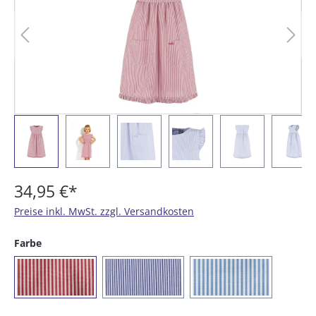
34,95 €*
Preise inkl. MwSt. zzgl. Versandkosten
auswählen
Farbe
(023) rot/weiß gestreift
(054) marine / weiß gestreift
(073) azur/weiß ge