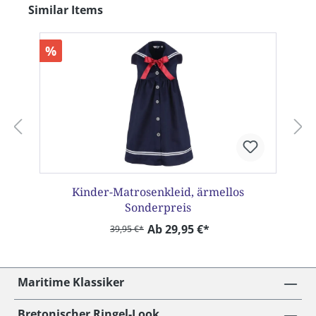
Produktgalerie überspringen
Similar Items
%
Kinder-Matrosenkleid, ärmellos
Sonderpreis
Ab 29,95 €*
39,95 €*
Maritime Klassiker
Bretonischer Ringel-Look