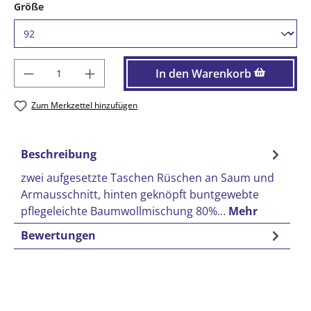
auswählen
Größe
Produkt Anzahl: Gib den gewünschten Wer
In den Warenkorb
Zum Merkzettel hinzufügen
Beschreibung
zwei aufgesetzte Taschen Rüschen an Saum und
Armausschnitt, hinten geknöpft buntgewebte
pflegeleichte Baumwollmischung 80%…
Mehr
Bewertungen