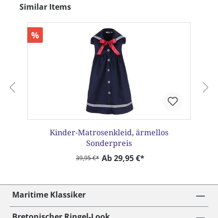
Produktgalerie überspringen
Similar Items
%
Kinder-Matrosenkleid, ärmellos
Sonderpreis
Ab 29,95 €*
39,95 €*
Maritime Klassiker
Bretonischer Ringel-Look