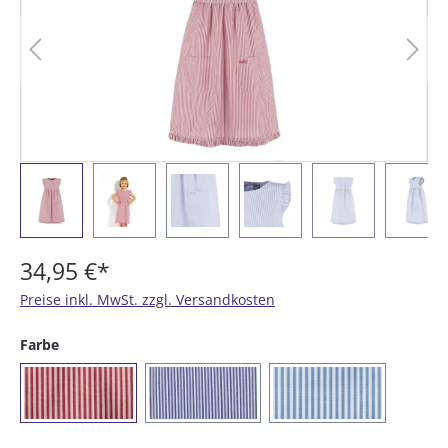
34,95 €*
Preise inkl. MwSt. zzgl. Versandkosten
auswählen
Farbe
(023) rot/weiß gestreift
(054) marine / weiß gestreift
(073) azur/weiß ge