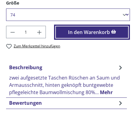
auswählen
Größe
Produkt Anzahl: Gib den gewünschten Wer
In den Warenkorb
Zum Merkzettel hinzufügen
Beschreibung
zwei aufgesetzte Taschen Rüschen an Saum und
Armausschnitt, hinten geknöpft buntgewebte
pflegeleichte Baumwollmischung 80%…
Mehr
Bewertungen