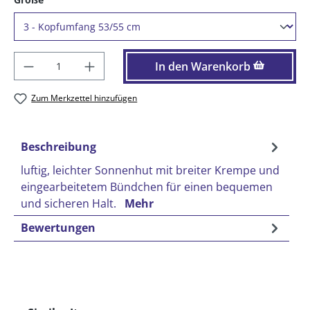
Produkt Anzahl: Gib den gewünschten Wer
In den Warenkorb
Zum Merkzettel hinzufügen
Beschreibung
luftig, leichter Sonnenhut mit breiter Krempe und
eingearbeitetem Bündchen für einen bequemen
und sicheren Halt.
Mehr
Bewertungen