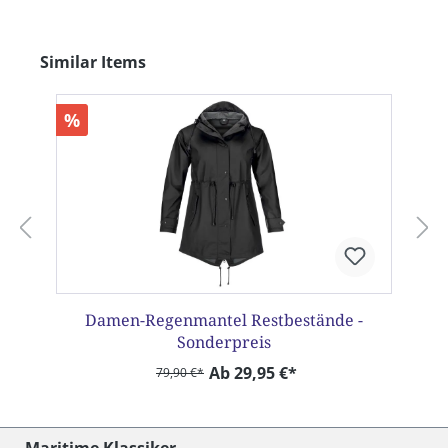
Produktgalerie überspringen
Similar Items
%
Damen-Regenmantel Restbestände -
Sonderpreis
Ab 29,95 €*
79,90 €*