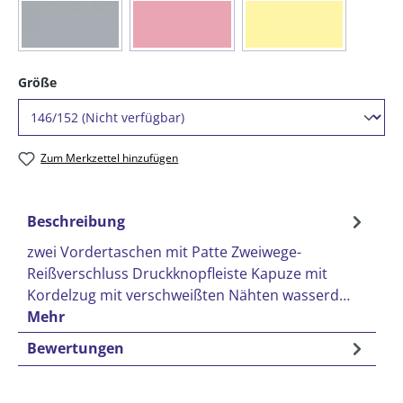
(Diese Option ist zurzeit nicht verfügbar.)
(Diese Option ist zurzeit nicht verfügbar.)
(Diese Option ist zurze
(16) marine
(20) rot
(21) gelb
auswählen
Größe
Zum Merkzettel hinzufügen
Beschreibung
zwei Vordertaschen mit Patte Zweiwege-
Reißverschluss Druckknopfleiste Kapuze mit
Kordelzug mit verschweißten Nähten wasserd…
Mehr
Bewertungen