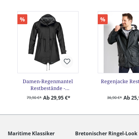
Produktgalerie überspringen
%
%
Damen-Regenmantel
Regenjacke Res
Restbestände -
Sonderpreis
Ab 29,95 €*
Ab 25,
79,90 €*
36,90 €*
Maritime Klassiker
Bretonischer Ringel-Look