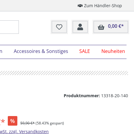
Zum Händler-Shop
0,00 €*
Ware
on
Accessoires & Sonstiges
SALE
Neuheiten
Produktnummer:
13318-20-140
€*
%
59,90 €*
(58.43% gespart)
MwSt. zzgl. Versandkosten