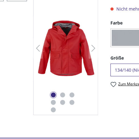
Nicht mehr
auswäh
Farbe
(Diese
(16) 
auswä
Größe
Zum Merkze