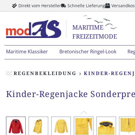
Direkt vom Hersteller
Schnelle Lieferung
Versandkos
springen
Zur Hauptnavigation springen
MARITIME
FREIZEITMODE
Maritime Klassiker
Bretonischer Ringel-Look
Re
REGENBEKLEIDUNG
KINDER-REGEN
Kinder-Regenjacke Sonderpre
Bildergalerie überspringen