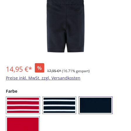
14,95 €*
%
17,95 €*
(16.71% gespart)
Preise inkl. MwSt. zzgl. Versandkosten
auswählen
Farbe
(02) rot / weiß
(05) blau / weiß
(16) blau
(20) rot