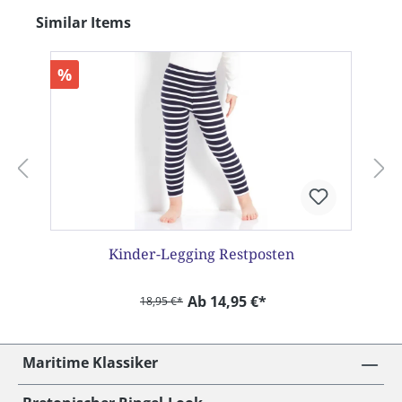
Produktgalerie überspringen
Similar Items
%
Kinder-Legging Restposten
Ab 14,95 €*
18,95 €*
Maritime Klassiker