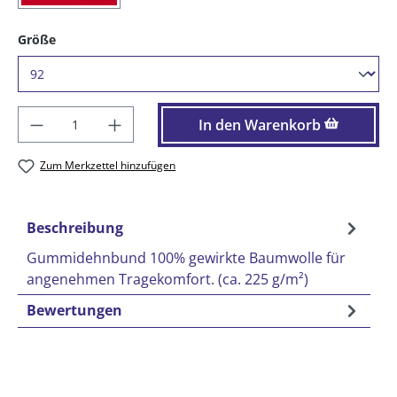
auswählen
Größe
Produkt Anzahl: Gib den gewünschten Wer
In den Warenkorb
Zum Merkzettel hinzufügen
Beschreibung
Gummidehnbund 100% gewirkte Baumwolle für
angenehmen Tragekomfort. (ca. 225 g/m²)
Bewertungen