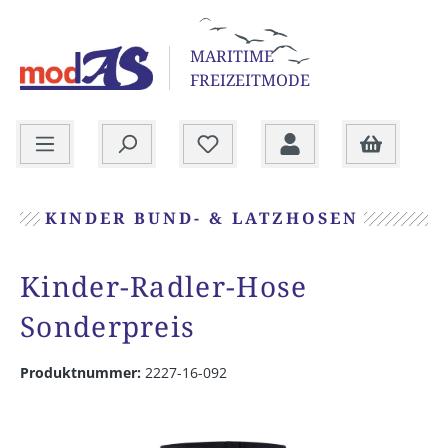
alt springen
MARITIME
FREIZEITMODE
Warenkorb
KINDER BUND- & LATZHOSEN
Kinder-Radler-Hose
Sonderpreis
Produktnummer:
2227-16-092
Bildergalerie überspringen