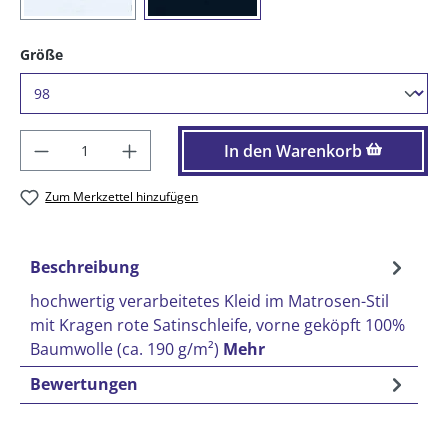
auswählen
Größe
Produkt Anzahl: Gib den gewünschten Wer
In den Warenkorb
Zum Merkzettel hinzufügen
Beschreibung
hochwertig verarbeitetes Kleid im Matrosen-Stil
mit Kragen rote Satinschleife, vorne geköpft 100%
Baumwolle (ca. 190 g/m²)
Mehr
Bewertungen