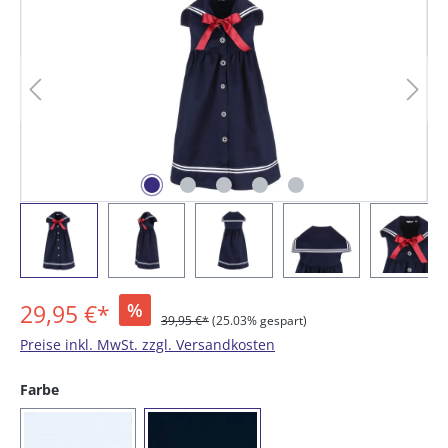
29,95 €*
%
39,95 €*
(25.03% gespart)
Preise inkl. MwSt. zzgl. Versandkosten
auswählen
Farbe
(01) weiß
(16) marine