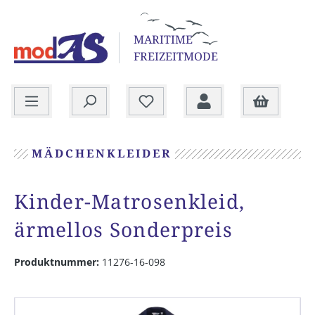
alt springen
MARITIME
FREIZEITMODE
Warenkorb
MÄDCHENKLEIDER
Kinder-Matrosenkleid,
ärmellos Sonderpreis
Produktnummer:
11276-16-098
Bildergalerie überspringen