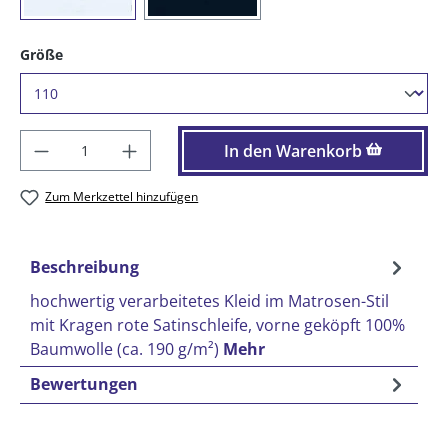
auswählen
Größe
Produkt Anzahl: Gib den gewünschten Wer
In den Warenkorb
Zum Merkzettel hinzufügen
Beschreibung
hochwertig verarbeitetes Kleid im Matrosen-Stil
mit Kragen rote Satinschleife, vorne geköpft 100%
Baumwolle (ca. 190 g/m²)
Mehr
Bewertungen