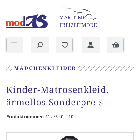
alt springen
MARITIME
FREIZEITMODE
Warenkorb
MÄDCHENKLEIDER
Kinder-Matrosenkleid,
ärmellos Sonderpreis
Produktnummer:
11276-01-110
Bildergalerie überspringen