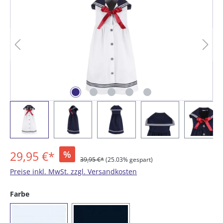
29,95 €*
%
39,95 €*
(25.03% gespart)
Preise inkl. MwSt. zzgl. Versandkosten
auswählen
Farbe
(01) weiß
(16) marine