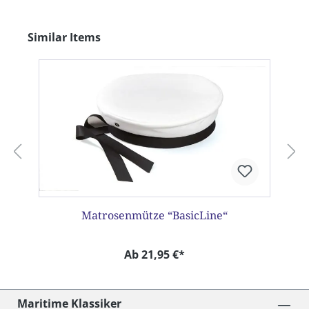
Produktgalerie überspringen
Similar Items
Matrosenmütze “BasicLine“
Ab 21,95 €*
Maritime Klassiker