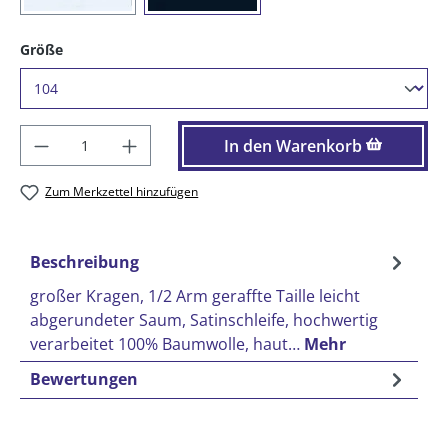
auswählen
Größe
Produkt Anzahl: Gib den gewünschten Wer
In den Warenkorb
Zum Merkzettel hinzufügen
Beschreibung
großer Kragen, 1/2 Arm geraffte Taille leicht
abgerundeter Saum, Satinschleife, hochwertig
verarbeitet 100% Baumwolle, haut…
Mehr
Bewertungen