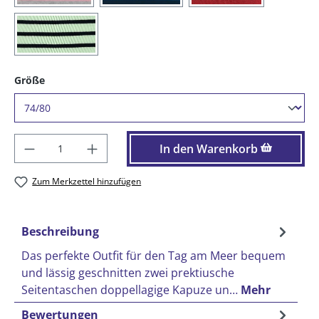
(86) lindgrün / blau
auswählen
Größe
Produkt Anzahl: Gib den gewünschten Wer
In den Warenkorb
Zum Merkzettel hinzufügen
Beschreibung
Das perfekte Outfit für den Tag am Meer bequem
und lässig geschnitten zwei prektiusche
Seitentaschen doppellagige Kapuze un…
Mehr
Bewertungen