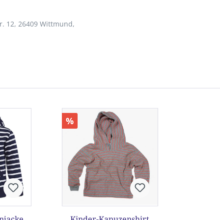
r. 12, 26409 Wittmund,
%
njacke
Kinder-Kapuzenshirt