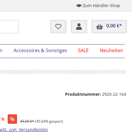
Zum Händler-Shop
0,00 €*
Ware
on
Accessoires & Sonstiges
SALE
Neuheiten
Produktnummer:
2920-22-164
€*
%
45,90 €*
(45.64% gespart)
MwSt. zzgl. Versandkosten