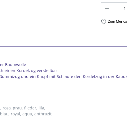
Produkt
Zum Merkze
ter Baumwolle
h einen Kordelzug verstellbar
r Gummizug und ein Knopf mit Schlaufe den Kordelzug in der Kapuz
e
, rosa
, grau
, flieder
, lila
,
lblau
, royal
, aqua
, anthrazit
,