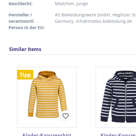
Geschlecht:
Mädchen
, Junge
Hersteller /
AS Bekleidungswerk GmbH, Heglitzer St
verantwortl.
Germany, info@modas-bekleidung.de
Person in der EU:
Similar Items
Produktgalerie überspringen
Tipp
Kinder-Kapuzenshirt
Kinder-Kapuze