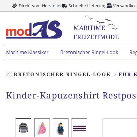
Direkt vom Hersteller
Schnelle Lieferung
Versandkos
springen
Zur Hauptnavigation springen
MARITIME
FREIZEITMODE
Maritime Klassiker
Bretonischer Ringel-Look
Re
BRETONISCHER RINGEL-LOOK
FÜR 
Kinder-Kapuzenshirt Restpos
Bildergalerie überspringen