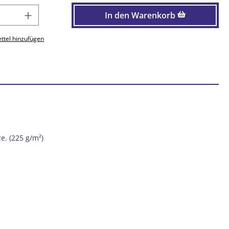
 Anzahl: Gib den gewünschten Wert ein o
In den Warenkorb
ttel hinzufügen
e. (225 g/m²)