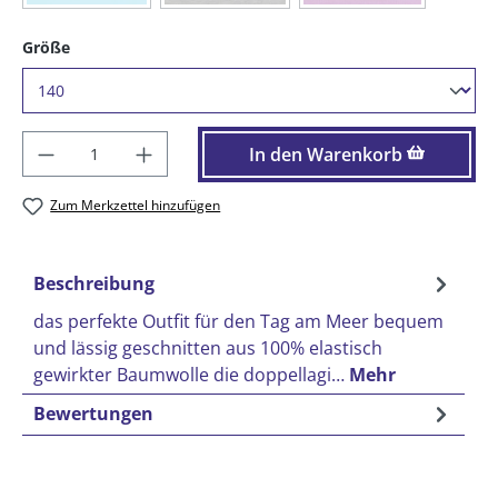
auswählen
Größe
Produkt Anzahl: Gib den gewünschten Wer
In den Warenkorb
Zum Merkzettel hinzufügen
Beschreibung
das perfekte Outfit für den Tag am Meer bequem
und lässig geschnitten aus 100% elastisch
gewirkter Baumwolle die doppellagi…
Mehr
Bewertungen