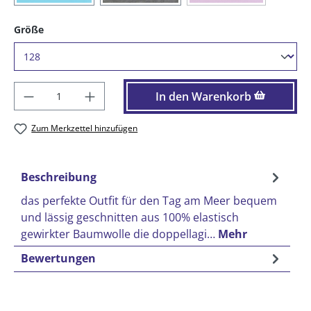
auswählen
Größe
Produkt Anzahl: Gib den gewünschten Wer
In den Warenkorb
Zum Merkzettel hinzufügen
Beschreibung
das perfekte Outfit für den Tag am Meer bequem
und lässig geschnitten aus 100% elastisch
gewirkter Baumwolle die doppellagi…
Mehr
Bewertungen