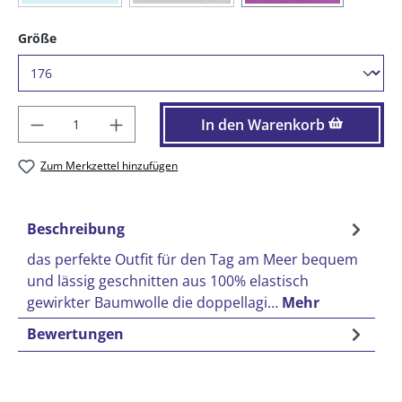
auswählen
Größe
Produkt Anzahl: Gib den gewünschten Wer
In den Warenkorb
Zum Merkzettel hinzufügen
Beschreibung
das perfekte Outfit für den Tag am Meer bequem
und lässig geschnitten aus 100% elastisch
gewirkter Baumwolle die doppellagi…
Mehr
Bewertungen